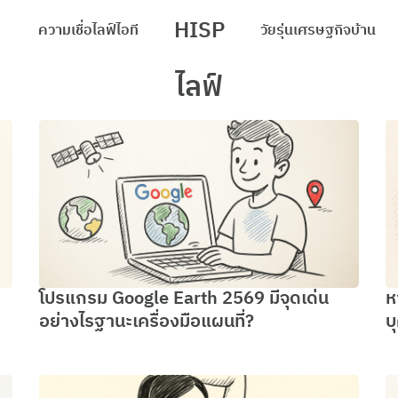
HISP
ความเชื่อ
ไลฟ์
ไอที
วัยรุ่น
เศรษฐกิจ
บ้าน
arch
ไลฟ์
r:
โปรแกรม Google Earth 2569 มีจุดเด่น
ห
อย่างไรฐานะเครื่องมือแผนที่?
บ