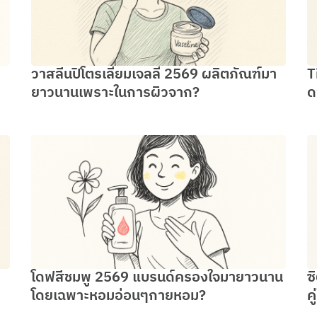
วาสลีนปิโตรเลี่ยมเจลลี่ 2569 ผลิตภัณฑ์มา
T
ยาวนานเพราะในการผิวจาก?
ด
โดฟสีชมพู 2569 แบรนด์ครองใจมายาวนาน
ซ
โดยเฉพาะหอมอ่อนๆกายหอม?
ค