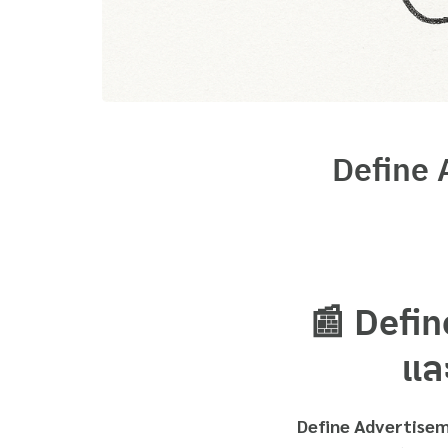
Define
📰 Defi
แล
Define Advertise