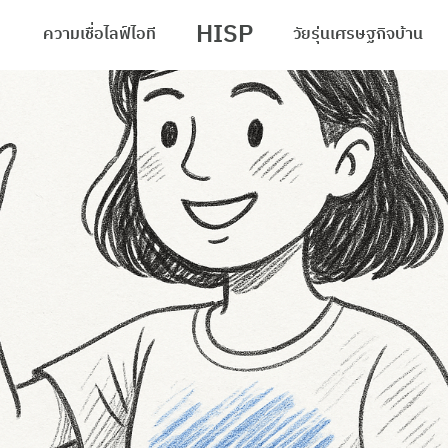
HISP
ความเชื่อ
ไลฟ์
ไอที
วัยรุ่น
เศรษฐกิจ
บ้าน
arch
r: