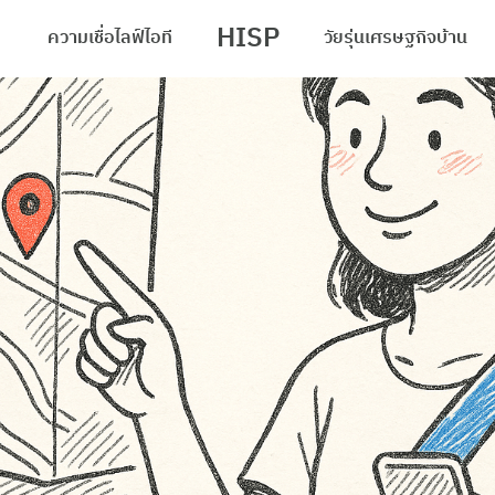
HISP
ความเชื่อ
ไลฟ์
ไอที
วัยรุ่น
เศรษฐกิจ
บ้าน
arch
r: