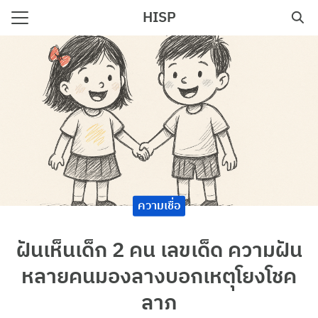
Skip
HISP
to
Search
content
for:
e
ความเชื่อ
ฝันเห็นเด็ก 2 คน เลขเด็ด ความฝัน
หลายคนมองลางบอกเหตุโยงโชค
ลาภ