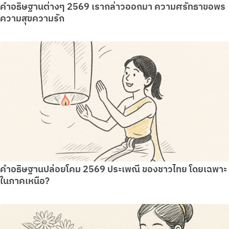
คำอธิษฐานต่างๆ 2569 เรากล่าวออกมา ความศรัทธาขอพร
ความสุขความรัก
คำอธิษฐานปล่อยโคม 2569 ประเพณี ของชาวไทย โดยเฉพาะ
ในภาคเหนือ?