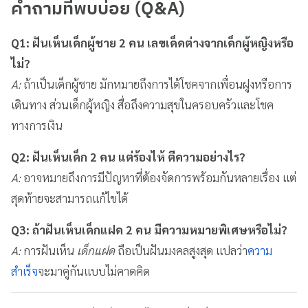
คำถามที่พบบ่อย (Q&A)
Q1: ฝันเห็นเด็กผู้ชาย 2 คน เลขเด็ดต่างจากเด็กผู้หญิงหรือ
ไม่?
A:
ถ้าเป็นเด็กผู้ชาย มักหมายถึงการได้โชคจากเพื่อนฝูงหรือการ
เดินทาง ส่วนเด็กผู้หญิง สื่อถึงความสุขในครอบครัวและโชค
ทางการเงิน
Q2: ฝันเห็นเด็ก 2 คน แต่ร้องไห้ ตีความอย่างไร?
A:
อาจหมายถึงการมีปัญหาที่ต้องจัดการพร้อมกันหลายเรื่อง แต่
สุดท้ายจะสามารถแก้ไขได้
Q3: ถ้าฝันเห็นเด็กแฝด 2 คน มีความหมายพิเศษหรือไม่?
A:
การฝันเห็น
เด็กแฝด
ถือเป็นฝันมงคลสูงสุด แปลว่า
ความ
สำเร็จ
จะมาคู่กันแบบไม่คาดคิด