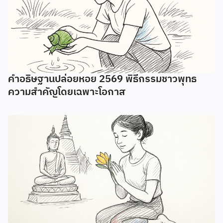
คำอธิษฐานปล่อยหอย 2569 พิธีกรรมชาวพุทธ
ความสำคัญโดยเฉพาะโอกาส