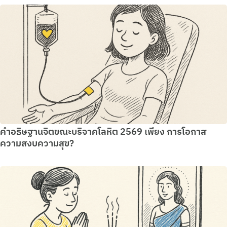
คำอธิษฐานจิตขณะบริจาคโลหิต 2569 เพียง การโอกาส
ความสงบความสุข?