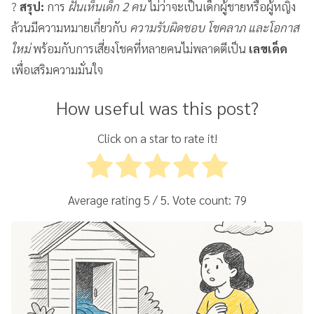
?
สรุป:
การ
ฝันเห็นเด็ก 2 คน
ไม่ว่าจะเป็นเด็กผู้ชายหรือผู้หญิง
ล้วนมีความหมายเกี่ยวกับ
ความรับผิดชอบ โชคลาภ และโอกาส
ใหม่
พร้อมกับการเสี่ยงโชคที่หลายคนไม่พลาดตีเป็น
เลขเด็ด
เพื่อเสริมความมั่นใจ
How useful was this post?
Click on a star to rate it!
Average rating
5
/ 5. Vote count:
79