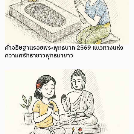
คำอธิษฐานรอยพระพุทธบาท 2569 แนวทางแห่ง
ความศรัทธาชาวพุทธมายาว