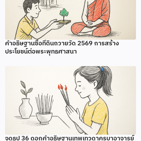
คำอธิษฐานซื้อที่ดินถวายวัด 2569 การสร้าง
ประโยชน์ต่อพระพุทธศาสนา
จุดธูป 36 ดอกคำอธิษฐานเทพเทวดาครูบาอาจารย์