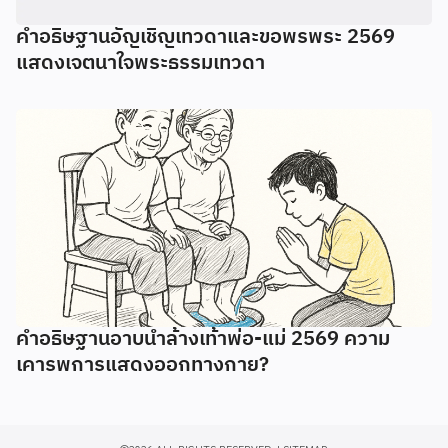
คำอธิษฐานอัญเชิญเทวดาและขอพรพระ 2569
แสดงเจตนาใจพระธรรมเทวดา
คำอธิษฐานอาบน้ำล้างเท้าพ่อ-แม่ 2569 ความ
เคารพการแสดงออกทางกาย?