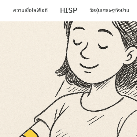
HISP
ความเชื่อ
ไลฟ์
ไอที
วัยรุ่น
เศรษฐกิจ
บ้าน
arch
r: