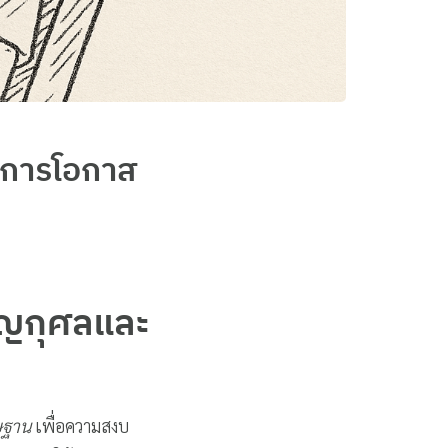
 การโอกาส
บุญกุศลและ
ิษฐาน
เพื่อความสงบ