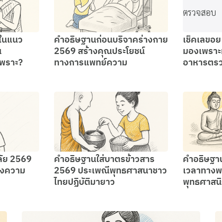
 ในแนว
คำอธิษฐานก่อนบริจาคร่างกาย
เช็คเลขอ
น
2569 สร้างคุณประโยชน์
มองเพรา
พราะ?
ทางการแพทย์ความ
อาหารตร
ลัย 2569
คำอธิษฐานใส่บาตรข้าวสาร
คำอธิษฐา
่งความ
2569 ประเพณีพุทธศาสนาชาว
เวลาทางพ
ไทยปฏิบัติมายาว
พุทธศาสน