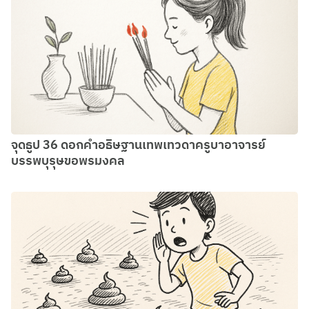
จุดธูป 36 ดอกคำอธิษฐานเทพเทวดาครูบาอาจารย์
บรรพบุรุษขอพรมงคล