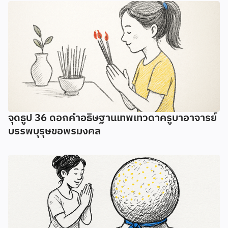
จุดธูป 36 ดอกคำอธิษฐานเทพเทวดาครูบาอาจารย์
บรรพบุรุษขอพรมงคล