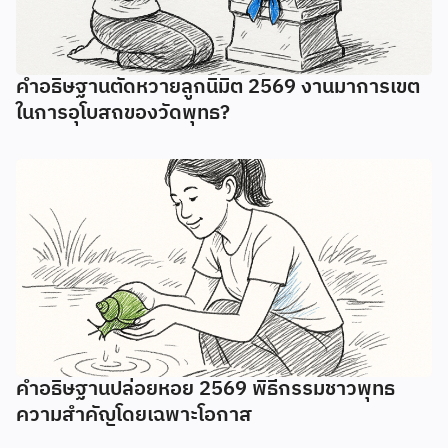
คำอธิษฐานตัดหวายลูกนิมิต 2569 งานมาการเขต
ในการอุโบสถของวัดพุทธ?
คำอธิษฐานปล่อยหอย 2569 พิธีกรรมชาวพุทธ
ความสำคัญโดยเฉพาะโอกาส