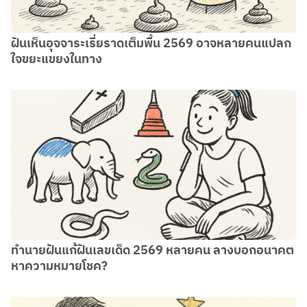
ฝันเห็นอุจจาระเรี่ยราดเต็มพื้น 2569 อาจหลายคนแปลก
ใจขยะแขยงในทาง
ทํานายฝันแก้ฝันเลขเด็ด 2569 หลายคน ลางบอกอนาคต
หาความหมายโชค?