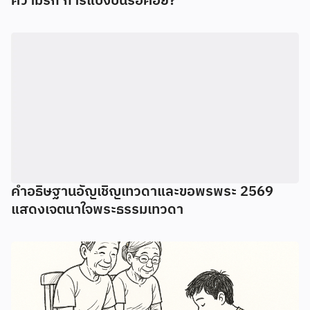
ความรัก การแบ่งปันรอคอย?
คำอธิษฐานอัญเชิญเทวดาและขอพรพระ 2569
แสดงเจตนาใจพระธรรมเทวดา