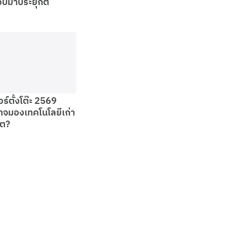
อบมาประยุกต์
ร์ตั้งโต๊ะ 2569
จมองเทคโนโลยีเก่า
้ต?