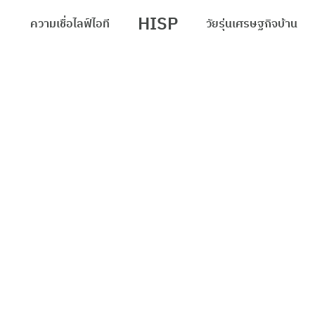
HISP
ความเชื่อ
ไลฟ์
ไอที
วัยรุ่น
เศรษฐกิจ
บ้าน
arch
r: