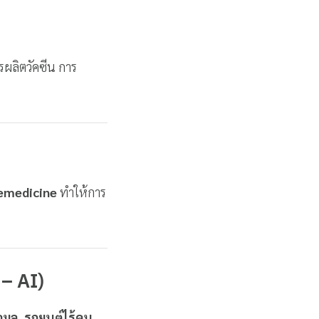
รผลิตวัคซีน การ
elemedicine
ทำให้การ
 – AI)
มูล, รถยนต์ไร้คน