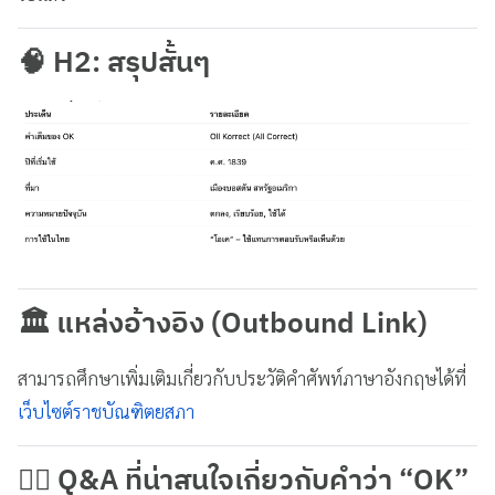
🧠 H2: สรุปสั้นๆ
🏛️ แหล่งอ้างอิง (Outbound Link)
สามารถศึกษาเพิ่มเติมเกี่ยวกับประวัติคำศัพท์ภาษาอังกฤษได้ที่
เว็บไซต์ราชบัณฑิตยสภา
🙋‍♀️ Q&A ที่น่าสนใจเกี่ยวกับคำว่า “OK”