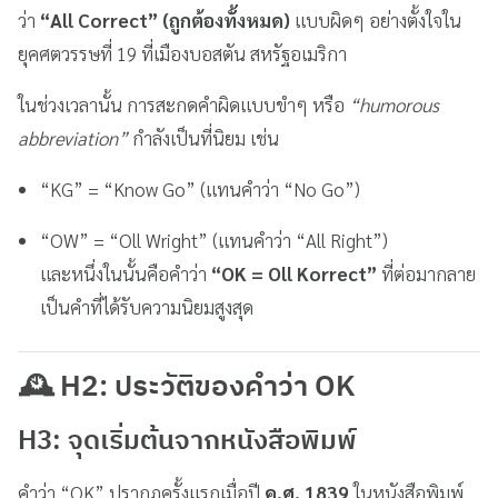
ว่า
“All Correct” (ถูกต้องทั้งหมด)
แบบผิดๆ อย่างตั้งใจใน
ยุคศตวรรษที่ 19 ที่เมืองบอสตัน สหรัฐอเมริกา
ในช่วงเวลานั้น การสะกดคำผิดแบบขำๆ หรือ
“humorous
abbreviation”
กำลังเป็นที่นิยม เช่น
“KG” = “Know Go” (แทนคำว่า “No Go”)
“OW” = “Oll Wright” (แทนคำว่า “All Right”)
และหนึ่งในนั้นคือคำว่า
“OK = Oll Korrect”
ที่ต่อมากลาย
เป็นคำที่ได้รับความนิยมสูงสุด
🕰️ H2: ประวัติของคำว่า OK
H3: จุดเริ่มต้นจากหนังสือพิมพ์
คำว่า “OK” ปรากฏครั้งแรกเมื่อปี
ค.ศ. 1839
ในหนังสือพิมพ์