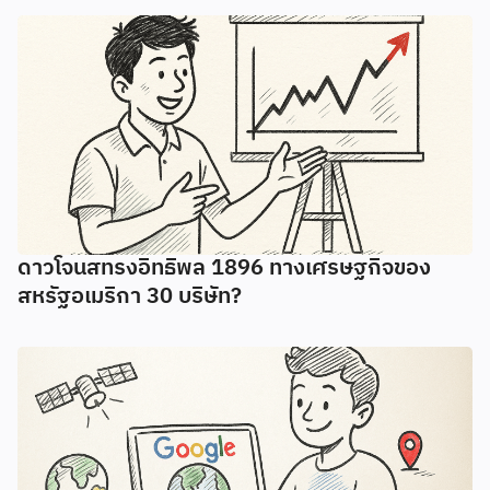
ดาวโจนสทรงอิทธิพล 1896 ทางเศรษฐกิจของ
สหรัฐอเมริกา 30 บริษัท?