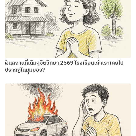
ฝันสถานที่เดิมๆจิตวิทยา 2569 โรงเรียนเก่าเราเคยไป
ปรากฏในมุมมอง?