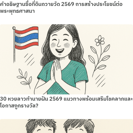
คำอธิษฐานซื้อที่ดินถวายวัด 2569 การสร้างประโยชน์ต่อ
พระพุทธศาสนา
30 หวยลาวทำนายฝัน 2569 แนวทางพร้อมเสริมโชคลาภและ
โอกาสถูกรางวัล?