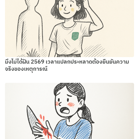
มึงไม่ได้ฝัน 2569 เวลาแปลกประหลาดต้องยืนยันความ
จริงของเหตุการณ์