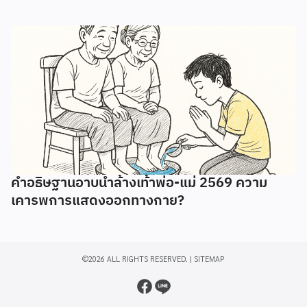
คำอธิษฐานอาบน้ำล้างเท้าพ่อ-แม่ 2569 ความ
เคารพการแสดงออกทางกาย?
©2026 ALL RIGHTS RESERVED. |
SITEMAP