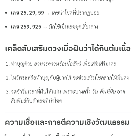
เลข 25, 29, 59
→ เลขนำโชคที่ปรากฏบ่อย
เลข 259, 925
→ มักใช้เป็นเลขชุดเสี่ยงดวง
เคล็ดลับเสริมดวงเมื่อฝันว่าได้กินต้มเนื้อ
ทำบุญด้วย
อาหารคาวหรือเนื้อสัตว์
เพื่อเสริมสิริมงคล
ไหว้พระหรือทำบุญกับผู้ยากไร้ จะช่วยเสริมโชคลาภให้มั่นคง
จดจำวันเวลาที่ฝันให้แม่น เพราะบางครั้ง
วัน-คืนที่ฝัน
อาจ
สัมพันธ์กับตัวเลขที่นำโชค
ความเชื่อและการตีความเชิงวัฒนธรรม