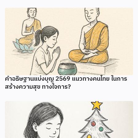
คำอธิษฐานแบ่งบุญ 2569 แนวทางคนไทย ในการ
สร้างความสุข ทางใจการ?