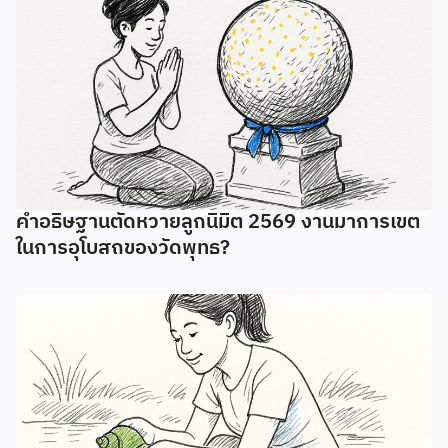
คำอธิษฐานตัดหวายลูกนิมิต 2569 งานมาการเขต
ในการอุโบสถของวัดพุทธ?