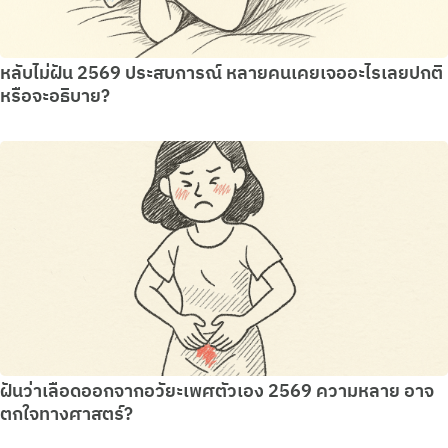
หลับไม่ฝัน 2569 ประสบการณ์ หลายคนเคยเจออะไรเลยปกติ
หรือจะอธิบาย?
ฝันว่าเลือดออกจากอวัยะเพศตัวเอง 2569 ความหลาย อาจ
ตกใจทางศาสตร์?