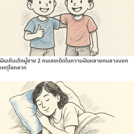
ฝันเห็นเด็กผู้ชาย 2 คนเลขเด็ดในความฝันหลายคนลางบอก
เหตุโชคลาภ