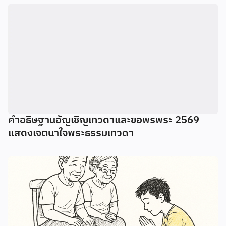
คำอธิษฐานอัญเชิญเทวดาและขอพรพระ 2569
แสดงเจตนาใจพระธรรมเทวดา