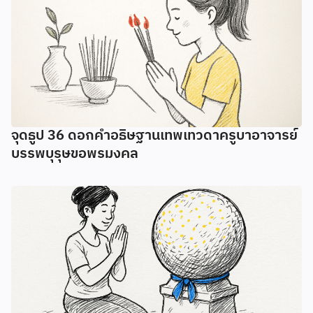
จุดธูป 36 ดอกคำอธิษฐานเทพเทวดาครูบาอาจารย์
บรรพบุรุษขอพรมงคล