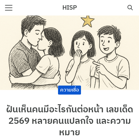
Skip
HISP
to
Search
content
for:
e
ความเชื่อ
ฝันเห็นคนมีอะไรกันต่อหน้า เลขเด็ด
2569 หลายคนแปลกใจ และความ
หมาย