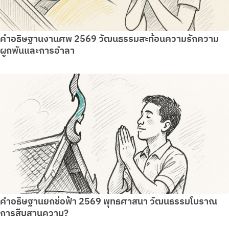
คำอธิษฐานงานศพ 2569 วัฒนธรรมสะท้อนความรักความ
ผูกพันและการอำลา
คำอธิษฐานยกช่อฟ้า 2569 พุทธศาสนา วัฒนธรรมโบราณ
การสืบสานความ?