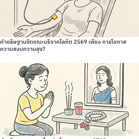
คำอธิษฐานจิตขณะบริจาคโลหิต 2569 เพียง การโอกาส
ความสงบความสุข?