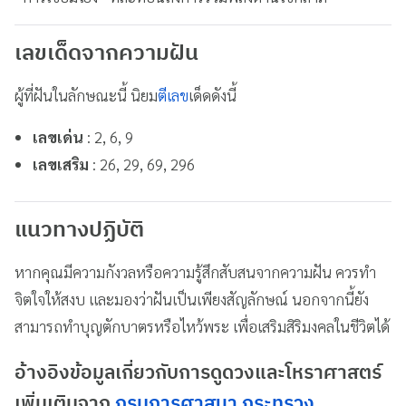
เลขเด็ดจากความฝัน
ผู้ที่ฝันในลักษณะนี้ นิยม
ตีเลข
เด็ดดังนี้
เลขเด่น
: 2, 6, 9
เลขเสริม
: 26, 29, 69, 296
แนวทางปฏิบัติ
หากคุณมีความกังวลหรือความรู้สึกสับสนจากความฝัน ควรทำ
จิตใจให้สงบ และมองว่าฝันเป็นเพียงสัญลักษณ์ นอกจากนี้ยัง
สามารถทำบุญตักบาตรหรือไหว้พระ เพื่อเสริมสิริมงคลในชีวิตได้
อ้างอิงข้อมูลเกี่ยวกับการดูดวงและโหราศาสตร์
เพิ่มเติมจาก
กรมการศาสนา กระทรวง