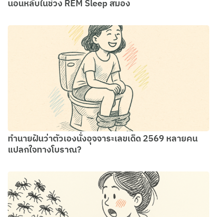
นอนหลับในช่วง REM Sleep สมอง
ทํานายฝันว่าตัวเองนั่งอุจจาระเลขเด็ด 2569 หลายคน
แปลกใจทางโบราณ?