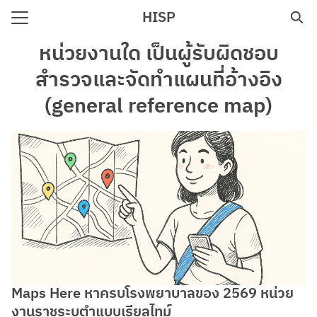
Skip
HISP
to
Search
content
หน่วยงานใด เป็นผู้รับผิดชอบ
for:
สํารวจและจัดทําแผนที่อ้างอิง
e
(general reference map)
Maps Here หาครบโรงพยาบาลของ 2569 หน่วย
งานราชระบุตำแบบเรียลไทม์