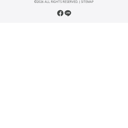
©2026 ALL RIGHTS RESERVED. |
SITEMAP