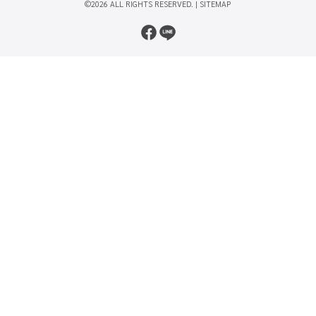
©2026 ALL RIGHTS RESERVED. |
SITEMAP