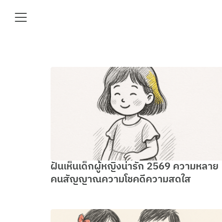
Skip
to
content
Se
fo
e
ฝันเห็นเด็กผู้หญิงน่ารัก 2569 ความหลาย
คนสัญญาณความโชคดีความสดใส