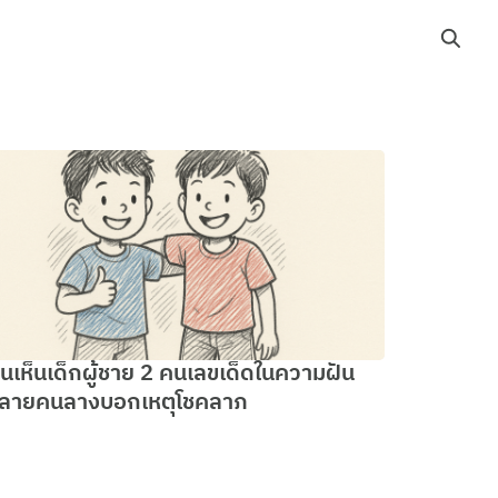
ันเห็นเด็กผู้ชาย 2 คนเลขเด็ดในความฝัน
ลายคนลางบอกเหตุโชคลาภ