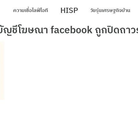
HISP
ความเชื่อ
ไลฟ์
ไอที
วัยรุ่น
เศรษฐกิจ
บ้าน
arch
บัญชีโฆษณา facebook ถูกปิดถาว
r: