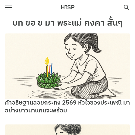
Skip
HISP
to
Search
content
บท ขอ ข มา พระแม่ คงคา สั้นๆ
for:
e
คำอธิษฐานลอยกระทง 2569 หัวใจของประเพณี มา
อย่างยาวนานคนจะพร้อม