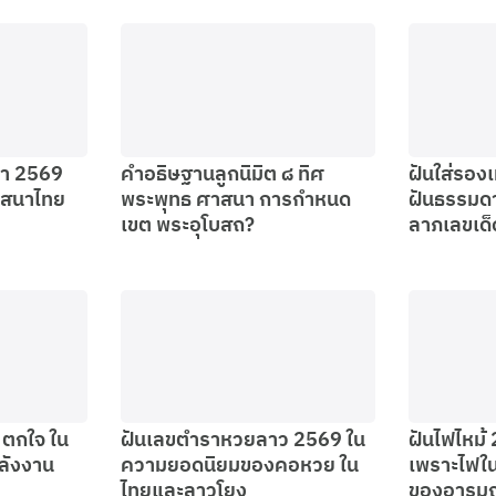
ลา 2569
คำอธิษฐานลูกนิมิต ๘ ทิศ
ฝันใส่รองเ
าสนาไทย
พระพุทธ ศาสนา การกำหนด
ฝันธรรมด
เขต พระอุโบสถ?
ลาภเลขเด็
 ตกใจ ใน
ฝันเลขตําราหวยลาว 2569 ใน
ฝันไฟไหม้
ลังงาน
ความยอดนิยมของคอหวย ใน
เพราะไฟใ
ไทยและลาวโยง
ของอารม