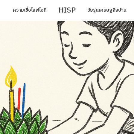
HISP
ความเชื่อ
ไลฟ์
ไอที
วัยรุ่น
เศรษฐกิจ
บ้าน
arch
r: