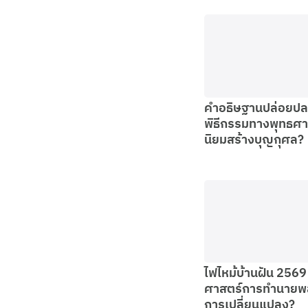
คำอธิษฐานปล่อยป
พิธีกรรมทางพุทธศ
นิยมสร้างบุญกุศล?
ไฟไหม้บ้านฝัน 2569
ศาสตร์การทำนายพ
การเปลี่ยนแปลง?