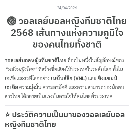
24/04/2026
🏐 วอลเลย์บอลหญิงทีมชาติไทย
2568 เส้นทางแห่งความภูมิใจ
ของคนไทยทั้งชาติ
วอลเลย์บอลหญิงทีมชาติไทย
ถือเป็นหนึ่งในสัญลักษณ์ของ
“พลังหญิงไทย”
ที่สร้างชื่อเสียงให้ประเทศในระดับโลก ทั้งใน
เอเชียและเวทีโลกอย่าง
เนชันส์ลีก (VNL)
และ
ชิงแชมป์
เอเชีย
ความมุ่งมั่น ความสามัคคี และความสามารถของนักตบ
สาวไทย ได้กลายเป็นแรงบันดาลใจให้คนไทยทั่วประเทศ
⭐ ประวัติความเป็นมาของวอลเลย์บอล
หญิงทีมชาติไทย