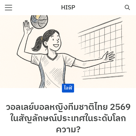
Skip
HISP
to
Search
content
for:
e
ไลฟ์
วอลเลย์บอลหญิงทีมชาติไทย 2569
ในสัญลักษณ์ประเทศในระดับโลก
ความ?