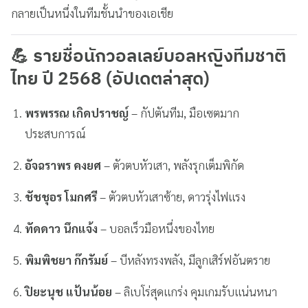
กลายเป็นหนึ่งในทีมชั้นนำของเอเชีย
💪 รายชื่อนักวอลเลย์บอลหญิงทีมชาติ
ไทย ปี 2568 (อัปเดตล่าสุด)
พรพรรณ เกิดปราชญ์
– กัปตันทีม, มือเซตมาก
ประสบการณ์
อัจฉราพร คงยศ
– ตัวตบหัวเสา, พลังรุกเต็มพิกัด
ชัชชุอร โมกศรี
– ตัวตบหัวเสาซ้าย, ดาวรุ่งไฟแรง
ทัดดาว นึกแจ้ง
– บอลเร็วมือหนึ่งของไทย
พิมพิชยา ก๊กรัมย์
– บีหลังทรงพลัง, มีลูกเสิร์ฟอันตราย
ปิยะนุช แป้นน้อย
– ลิเบโร่สุดแกร่ง คุมเกมรับแน่นหนา