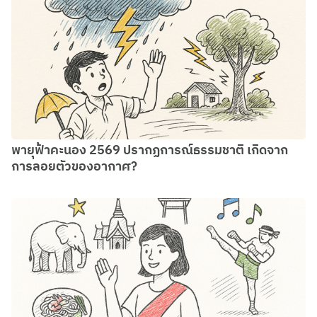
พายุฟ้าคะนอง 2569 ปรากฏการณ์ธรรมชาติ เกิดจาก
การลอยตัวของอากาศ?