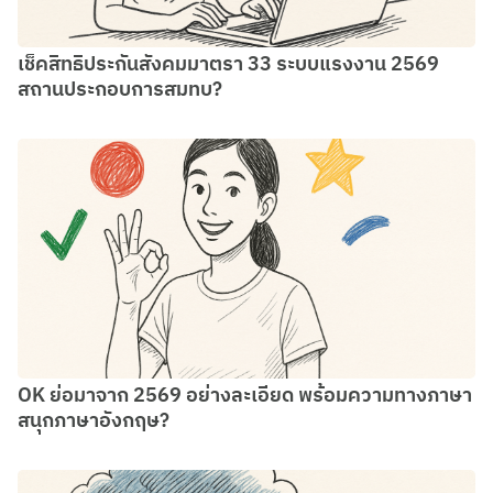
เช็คสิทธิประกันสังคมมาตรา 33 ระบบแรงงาน 2569
สถานประกอบการสมทบ?
OK ย่อมาจาก 2569 อย่างละเอียด พร้อมความทางภาษา
สนุกภาษาอังกฤษ?