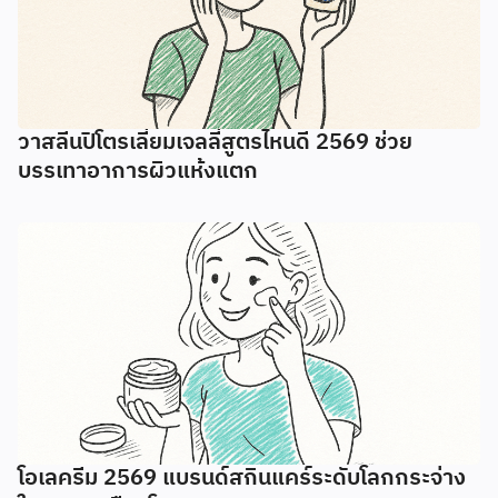
วาสลีนปิโตรเลี่ยมเจลลี่สูตรไหนดี 2569 ช่วย
บรรเทาอาการผิวแห้งแตก
โอเลครีม 2569 แบรนด์สกินแคร์ระดับโลกกระจ่าง