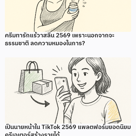
ครีมทารักแร้วาสลีน 2569 เพราะนอกจากจะ
ธรรมชาติ ลดความหมองในการ?
เป็นนายหน้าใน TikTok 2569 แพลตฟอร์มยอดนิยม
ครีเอเตอร์สร้างรายได้