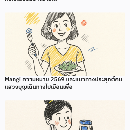
Mangi ความหมาย 2569 และแนวทางประยุกต์คน
แสวงบุญเดินทางไปเยือนเพื่อ