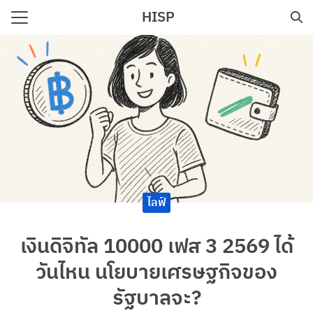
Skip
HISP
to
Search
content
for:
e
ไลฟ์
เงินดิจิทัล 10000 เฟส 3 2569 ได้
วันไหน นโยบายเศรษฐกิจของ
รัฐบาลจะ?