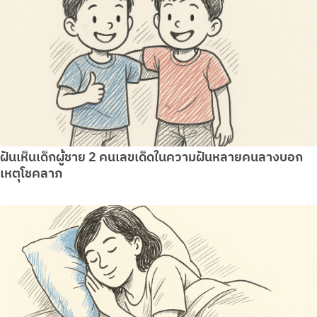
ฝันเห็นเด็กผู้ชาย 2 คนเลขเด็ดในความฝันหลายคนลางบอก
เหตุโชคลาภ