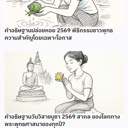
คำอธิษฐานปล่อยหอย 2569 พิธีกรรมชาวพุทธ
ความสำคัญโดยเฉพาะโอกาส
คำอธิษฐานวันวิสาขบูชา 2569 สากล ของโลกทาง
พระพุทธศาสนาของทุกปี?