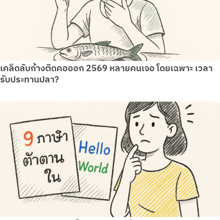
เคล็ดลับก้างติดคอออก 2569 หลายคนเจอ โดยเฉพาะ เวลา
รับประทานปลา?