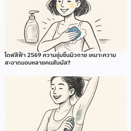
โดฟสีฟ้า 2569 ความชุ่มชื้นผิวกาย เหมาะความ
สะอาดมอบหลายคนสัมผัส?