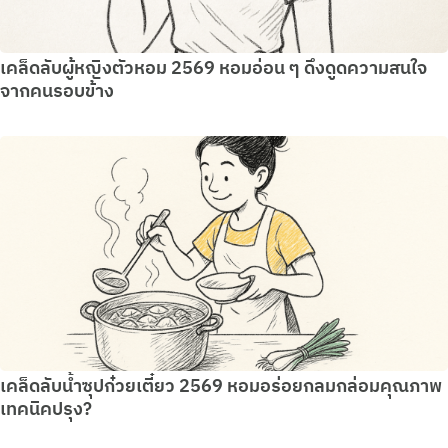
เคล็ดลับผู้หญิงตัวหอม 2569 หอมอ่อน ๆ ดึงดูดความสนใจ
จากคนรอบข้าง
เคล็ดลับน้ำซุปก๋วยเตี๋ยว 2569 หอมอร่อยกลมกล่อมคุณภาพ
เทคนิคปรุง?