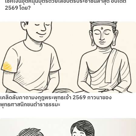
เช็คเงินอุดหนุนบุตรด้วยเลขบัตรประชาชนล่าสุด อัปเดต
2569 โดย?
เคล็ดลับคาถามงกุฎพระพุทธเจ้า 2569 ภาวนาของ
พุทธศาสนิกชนตำราธรรมะ