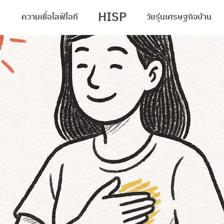
HISP
ความเชื่อ
ไลฟ์
ไอที
วัยรุ่น
เศรษฐกิจ
บ้าน
arch
r: