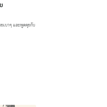
ุข
กายเบาๆ และพูดคุยกับ