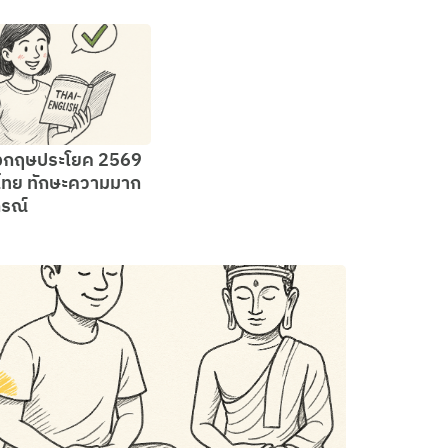
งกฤษประโยค 2569
ทย ทักษะความมาก
รณ์