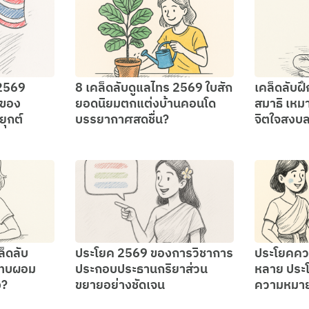
2569
8 เคล็ดลับดูแลไทร 2569 ใบสัก
เคล็ดลับฝ
อของ
ยอดนิยมตกแต่งบ้านคอนโด
สมาธิ เห
ุกต์
บรรยากาศสดชื่น?
จิตใจสงบ
ล็ดลับ
ประโยค 2569 ของการวิชาการ
ประโยคคว
แทบผอม
ประกอบประธานกริยาส่วน
หลาย ประ
ง?
ขยายอย่างชัดเจน
ความหมา