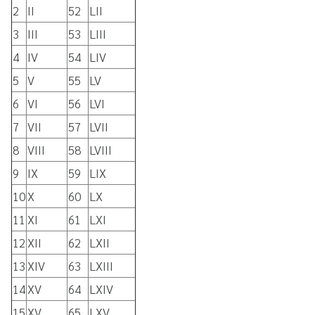
2
II
52
LII
3
III
53
LIII
4
IV
54
LIV
5
V
55
LV
6
VI
56
LVI
7
VII
57
LVII
8
VIII
58
LVIII
9
IX
59
LIX
10
X
60
LX
11
XI
61
LXI
12
XII
62
LXII
13
XIV
63
LXIII
14
XV
64
LXIV
15
XV
65
LXV