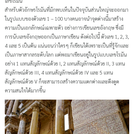
เลขโรมัน
สำหรับตัวอักษรโรมันที่มักพบเห็นในปัจจุบันส่วนใหญ่จะออกมา
ในรูปแบบของตัวเลข 1 – 100 บางคนอาจนำจุดต่างนี้มาสร้าง
ความเป็นเอกลักษณ์เฉพาะตัว อย่างการเขียนเลขอังกฤษ ซึ่งมี
การนับเลขอังกฤษออกเป็นภาษาเขียน ดังต่อไปนี้ ตัวเลข 1, 2, 3,
4 และ 5 เป็นต้น แน่นอนว่าใครๆ ก็เขียนได้เพราะเป็นที่รู้จักและ
เป็นภาษาสากลระดับโลก แต่พอมาเขียนอยู่ในรูปแบบเลขโรมัน
อย่าง 1 แทนสัญลักษณ์ด้วย I, 2 แทนสัญลักษณ์ด้วย II, 3 แทน
สัญลักษณ์ด้วย III, 4 แทนสัญลักษณ์ด้วย IV และ 5 แทน
สัญลักษณ์ด้วย V ก็จะสามารถสร้างความแตกต่างและดึงดูด
ความสนใจได้มากขึ้น