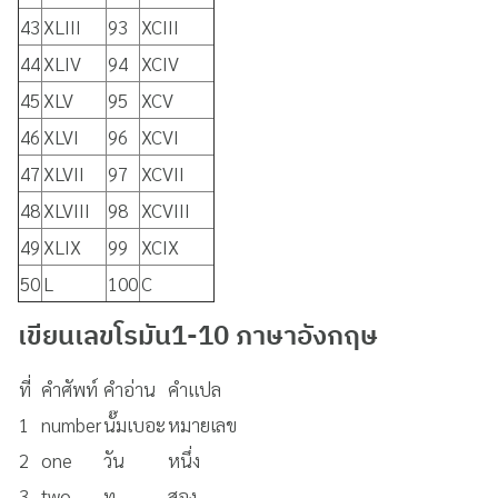
43
XLIII
93
XCIII
44
XLIV
94
XCIV
45
XLV
95
XCV
46
XLVI
96
XCVI
47
XLVII
97
XCVII
48
XLVIII
98
XCVIII
49
XLIX
99
XCIX
50
L
100
C
เขียนเลขโรมัน1-10 ภาษาอังกฤษ
ที่
คำศัพท์
คำอ่าน
คำแปล
1
number
นั๊มเบอะ
หมายเลข
2
one
วัน
หนึ่ง
3
two
ทู
สอง