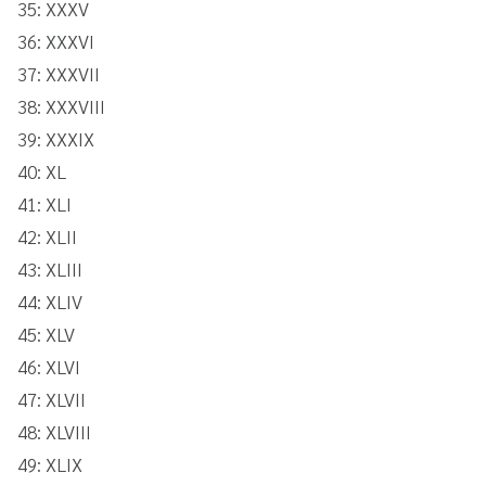
35: XXXV
36: XXXVI
37: XXXVII
38: XXXVIII
39: XXXIX
40: XL
41: XLI
42: XLII
43: XLIII
44: XLIV
45: XLV
46: XLVI
47: XLVII
48: XLVIII
49: XLIX