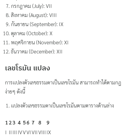
กรกฎาคม (July): VII
สิงหาคม (August): VIII
กันยายน (September): IX
ตุลาคม (October): X
พฤศจิกายน (November): XI
ธันวาคม (December): XII
เลขโรมัน แปลง
การแปลงตัวเลขธรรมดาเป็นเลขโรมัน สามารถทำได้ตามกฎ
ง่ายๆ ดังนี้
แปลงตัวเลขธรรมดาเป็นเลขโรมันตามตารางด้านล่าง
1
2
3
4
5
6
7
8
9
I
II
III
IV
V
VI
VII
VIII
IX