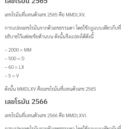
เลขโรมัน 2565
เลขโรมันที่แทนตัวเลข 2565 คือ MMDLXV.
การแปลงเลขโรมันจากตัวเลขธรรมดา โดยใช้กฎแบบเดียวกับที่
อธิบายไว้แต่ละข้อด้านบน ดังนั้นจึงแปลงได้ดังนี้
– 2000 = MM
– 500 = D
– 60 = LX
– 5 = V
ดังนั้น MMDLXV คือเลขโรมันที่แทนตัวเลข 2565
เลขโรมัน 2566
เลขโรมันที่แทนตัวเลข 2566 คือ MMDLXVI.
การแปลงเลขโรมันจากตัวเลขธรรมดา โดยใช้กฎแบบเดียวกับที่