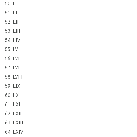
50: L
51: LI
52: LII
53: LIII
54: LIV
55: LV
56: LVI
57: LVII
58: LVIII
59: LIX
60: LX
61: LXI
62: LXII
63: LXIII
64: LXIV