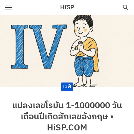
Skip
HISP
to
Search
content
for:
e
ไลฟ์
แปลงเลขโรมัน 1-1000000 วัน
เดือนปีเกิดสักเลขอังกฤษ •
HiSP.COM