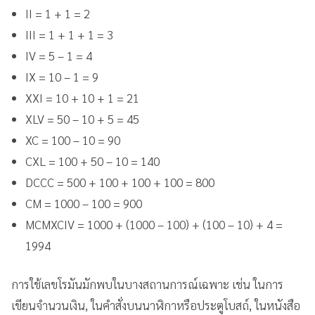
II = 1 + 1 = 2
III = 1 + 1 + 1 = 3
IV = 5 – 1 = 4
IX = 10 – 1 = 9
XXI = 10 + 10 + 1 = 21
XLV = 50 – 10 + 5 = 45
XC = 100 – 10 = 90
CXL = 100 + 50 – 10 = 140
DCCC = 500 + 100 + 100 + 100 = 800
CM = 1000 – 100 = 900
MCMXCIV = 1000 + (1000 – 100) + (100 – 10) + 4 =
1994
การใช้เลขโรมันมักพบในบางสถานการณ์เฉพาะ เช่น ในการ
เขียนจำนวนเงิน, ในคำสั่งบนนาฬิกาหรือประตูโบสถ์, ในหนังสือ