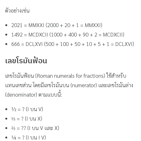
ตัวอย่างเช่น
2021 = MMXXI (2000 + 20 + 1 = MMXXI)
1492 = MCDXCII (1000 + 400 + 90 + 2 = MCDXCII)
666 = DCLXVI (500 + 100 + 50 + 10 + 5 + 1 = DCLXVI)
เลขโรมันฟ้อน
เลขโรมันฟ้อน (Roman numerals for fractions) ใช้สำหรับ
แทนเลขส่วน โดยมีเลขโรมันบน (numerator) และเลขโรมันล่าง
(denominator) ตามแบบนี้:
½ = ? (I บน V)
⅓ = ? (I บน X)
⅔ = ?? (I บน V และ X)
¼ = ? (I บน I V)