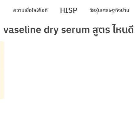
HISP
ความเชื่อ
ไลฟ์
ไอที
วัยรุ่น
เศรษฐกิจ
บ้าน
arch
vaseline dry serum สูตร ไหนดี
r: