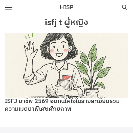
Skip
HISP
to
Search
content
isfj t ผู้หญิง
for:
e
ISFJ อาชีพ 2569 อดทนใส่ใจในรายละเอียดรวม
ความเมตตาพิเศษศักยภาพ