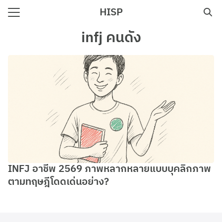
Skip
HISP
to
Search
content
infj คนดัง
for:
e
INFJ อาชีพ 2569 ภาพหลากหลายแบบบุคลิกภาพ
ตามทฤษฎีโดดเด่นอย่าง?