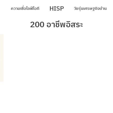
HISP
ความเชื่อ
ไลฟ์
ไอที
วัยรุ่น
เศรษฐกิจ
บ้าน
arch
200 อาชีพอิสระ
r: