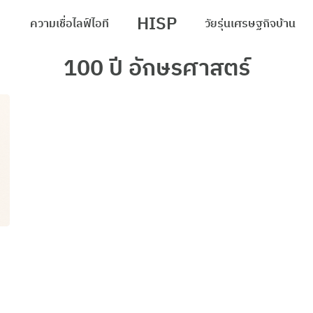
HISP
ความเชื่อ
ไลฟ์
ไอที
วัยรุ่น
เศรษฐกิจ
บ้าน
arch
100 ปี อักษรศาสตร์
r: