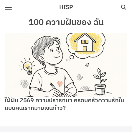
Skip
HISP
to
Search
content
100 ความฝันของ ฉัน
for:
e
ใฝ่ฝัน 2569 ความปรารถนา ครอบครัวความรักใน
แบบคนเราหมายเจนก้าว?