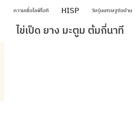
HISP
ความเชื่อ
ไลฟ์
ไอที
วัยรุ่น
เศรษฐกิจ
บ้าน
arch
ไข่เป็ด ยาง มะตูม ต้มกี่นาที
r: