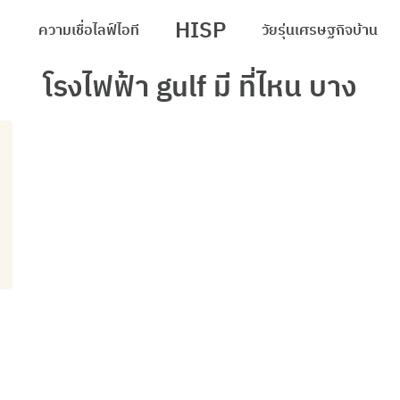
HISP
ความเชื่อ
ไลฟ์
ไอที
วัยรุ่น
เศรษฐกิจ
บ้าน
arch
โรงไฟฟ้า gulf มี ที่ไหน บาง
r: