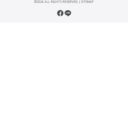
©2026 ALL RIGHTS RESERVED. |
SITEMAP