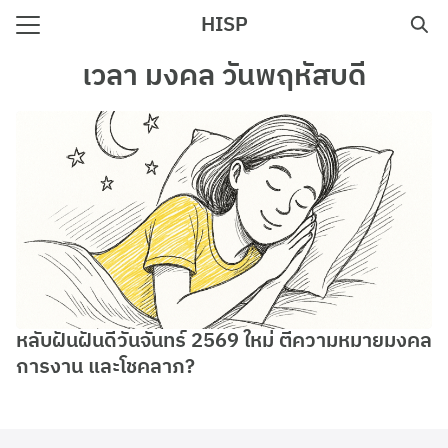
Skip
HISP
to
Search
content
เวลา มงคล วันพฤหัสบดี
for:
e
หลับฝันฝันดีวันจันทร์ 2569 ใหม่ ตีความหมายมงคล
การงาน และโชคลาภ?