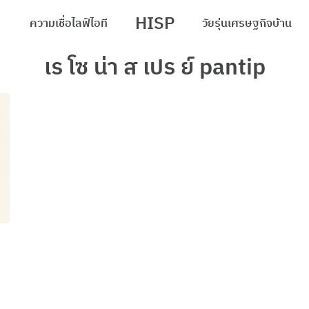
HISP
ความเชื่อ
ไลฟ์
ไอที
วัยรุ่น
เศรษฐกิจ
บ้าน
arch
เร โซ น่า ส เปร ย์ pantip
r: