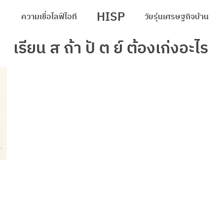
HISP
ความเชื่อ
ไลฟ์
ไอที
วัยรุ่น
เศรษฐกิจ
บ้าน
arch
เรียน ส ถ้า ปั ต ย์ ต้องเก่งอะไร
r: