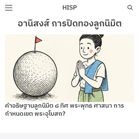
Skip
HISP
to
Search
content
อานิสงส์ การปิดทองลูกนิมิต
for:
e
คำอธิษฐานลูกนิมิต ๘ ทิศ พระพุทธ ศาสนา การ
กำหนดเขต พระอุโบสถ?