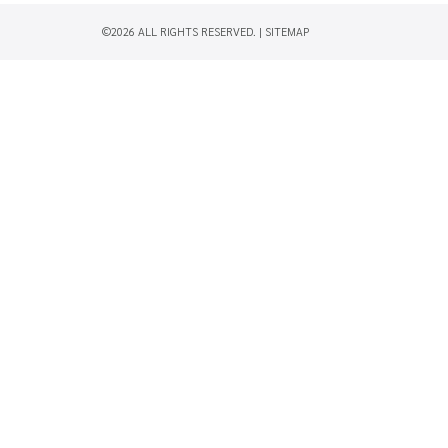
©2026 ALL RIGHTS RESERVED. |
SITEMAP