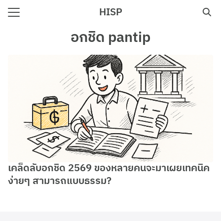
Skip
HISP
to
Search
content
อกชิด pantip
for:
e
เคล็ดลับอกชิด 2569 ของหลายคนจะมาเผยเทคนิค
ง่ายๆ สามารถแบบธรรม?