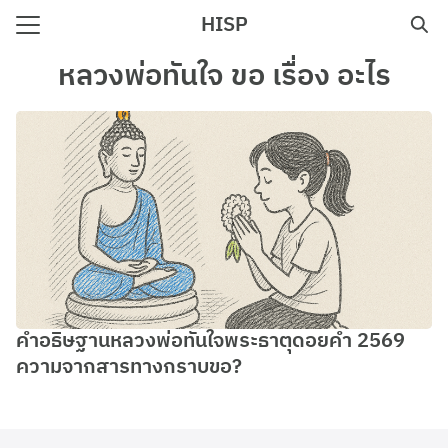
Skip
HISP
to
Search
content
หลวงพ่อทันใจ ขอ เรื่อง อะไร
for:
e
คำอธิษฐานหลวงพ่อทันใจพระธาตุดอยคำ 2569
ความจากสารทางกราบขอ?