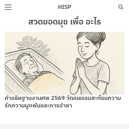
Skip
HISP
to
Search
content
สวดยอดมุข เพื่อ อะไร
for:
e
คำอธิษฐานงานศพ 2569 วัฒนธรรมสะท้อนความ
รักความผูกพันและการอำลา