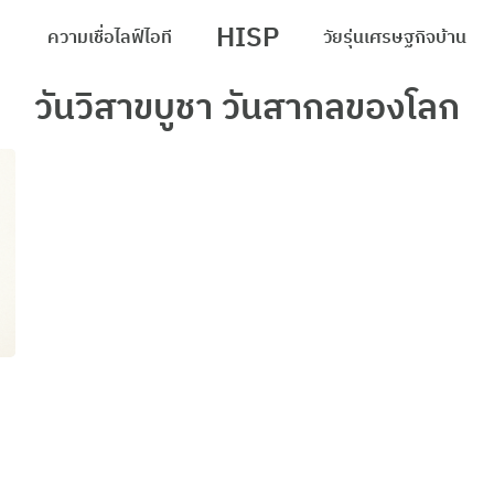
HISP
ความเชื่อ
ไลฟ์
ไอที
วัยรุ่น
เศรษฐกิจ
บ้าน
arch
วันวิสาขบูชา วันสากลของโลก
r: