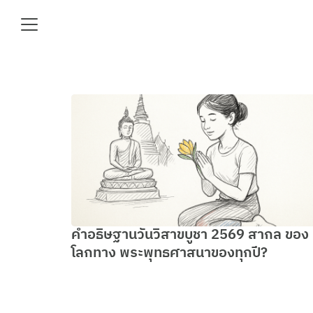
Skip
to
content
Se
fo
e
คำอธิษฐานวันวิสาขบูชา 2569 สากล ของ
โลกทาง พระพุทธศาสนาของทุกปี?