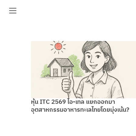
Skip
to
content
Se
fo
e
หุ้น ITC 2569 ไอ-เทล แยกออกมา
อุตสาหกรรมอาหารทะเลไทยโดยมุ่งเน้น?