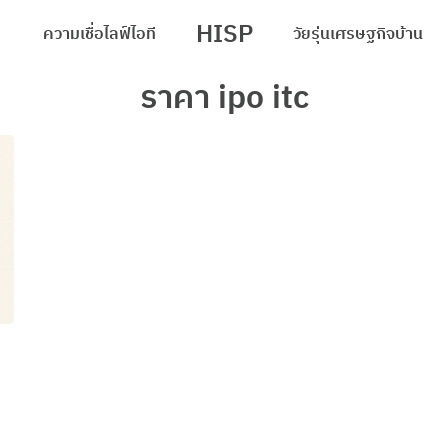
HISP
ความเชื่อ
ไลฟ์
ไอที
วัยรุ่น
เศรษฐกิจ
บ้าน
arch
ราคา ipo itc
r: