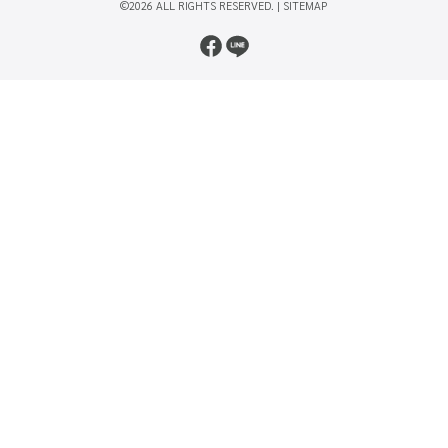
©2026 ALL RIGHTS RESERVED. |
SITEMAP