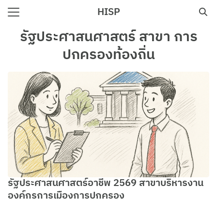
Skip
HISP
to
Search
content
รัฐประศาสนศาสตร์ สาขา การ
for:
ปกครองท้องถิ่น
e
รัฐประศาสนศาสตร์อาชีพ 2569 สาขาบริหารงาน
องค์กรการเมืองการปกครอง