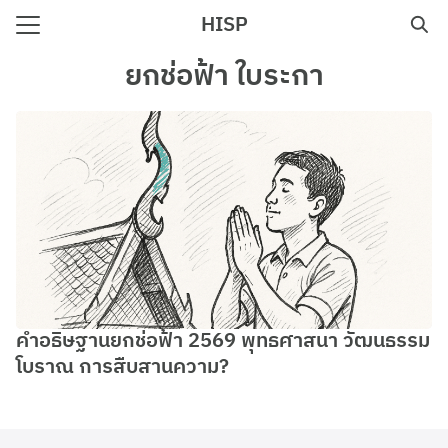
Skip
HISP
to
Search
content
ยกช่อฟ้า ใบระกา
for:
e
คำอธิษฐานยกช่อฟ้า 2569 พุทธศาสนา วัฒนธรรม
โบราณ การสืบสานความ?