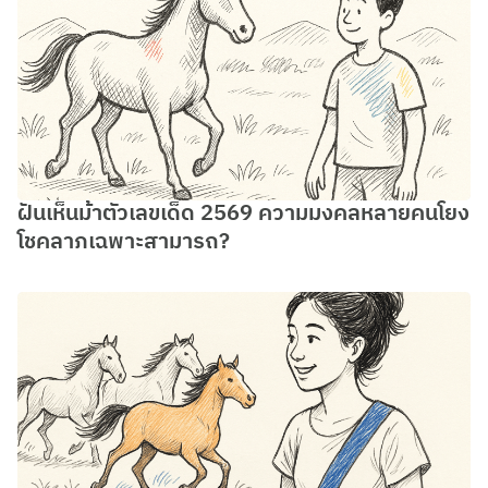
ฝันเห็นม้าตัวเลขเด็ด 2569 ความมงคลหลายคนโยง
โชคลาภเฉพาะสามารถ?